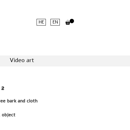
HE
EN
Video art
 2
Palm tree bark and cloth
c object