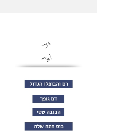
חנות
ספרים
רם והבופלו הגדול
דם גופך
הבובה טטי
כוס התה שלה