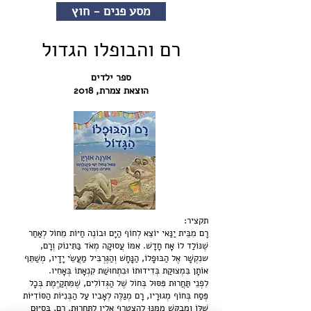
מסע פנים - חוץ
רם והבופלו הגדול
ספר ילדים
הוצאת צמרת, 2018
תקציר:
רָם מִבֵּית יַנַּאי יוֹצֵא לְחוֹף הַיָּם וּבוֹנֶה חַיּוֹת מֵחוֹל לְאַחַר
שֶׁנּוֹלַד לוֹ אָח חָדָשׁ. אִמּוֹ עֲסוּקָה מְאֹד בַּתִּינוֹק וְרָם,
שנִקְשָׁר אֶל הַבּוּפָלוֹ, הַנַָּחָשׁ וְהַגֶּרְבִּיל מַעֲשֵׂי יָדָיו, מְשַׁתֵּף
אוֹתָן בִּמְצוּקַת בְּדִידוּתוֹ וּבִתְחוּשַׁת קִנְאָתוֹ בְּאָחִיו.
לִפְנֵי תַּחֲרוּת פִּסּוּל בְּחוֹל שֶׁל הַגְּדוֹלִים, שֶׁמִּתְקַיֶּמֶת בְּכָל
פֶּסַח בְּחוֹף מְגוּרָיו, רָם מְגַלֶּה לְאָבִיו עַל הַבְּנִיּוֹת הַסּוֹדִיּוֹת
שֶׁלּוֹ ומְבַקֵּשׁ מִמֶּנּוּ לְהִצְטָרֵף אֵלָיו לַתַּחֲרוּת. רָם, בְּסִיּוּם